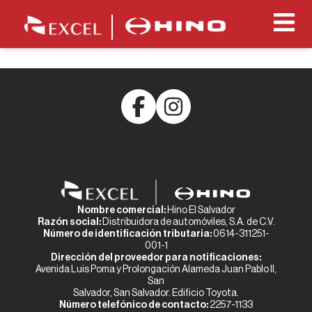
Awesome Page
Nombre comercial:
Hino El Salvador
Razón social:
Distribuidora de automóviles, S.A. de C.V.
Número de identificación tributaria:
0614-311251-
001-1
Dirección del proveedor para notificaciones:
Avenida Luis Poma y Prolongación Alameda Juan Pablo II,
San
Salvador, San Salvador. Edificio Toyota.
Número telefónico de contacto:
2257-1133