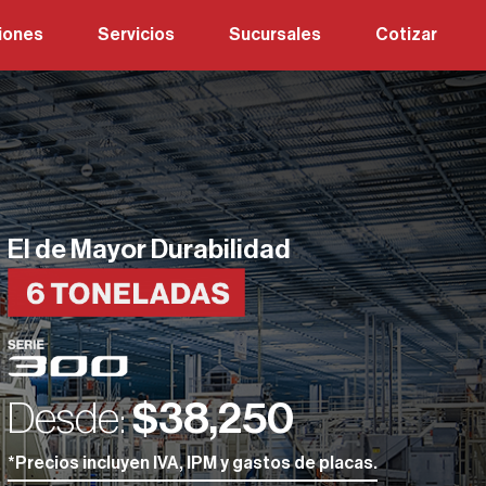
iones
Servicios
Sucursales
Cotizar
 2 Toneladas
Excel Repuestos
 2.5 Toneladas
Excel Talleres
 3.5 Toneladas CL
 5 Toneladas
 6 Toneladas
 7.5 Toneladas
 10 Toneladas
 Tracto
El de Mayor Durabilidad
Desde:
$38,250
*Precios incluyen IVA, IPM y gastos de placas.