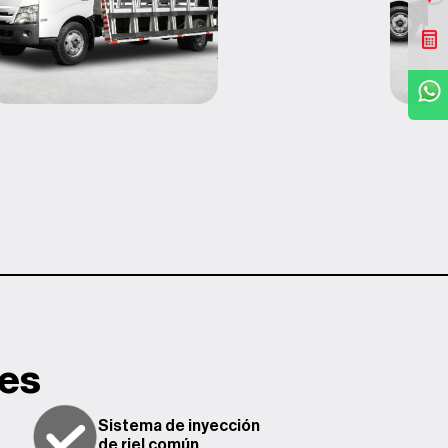
Cotizar
WhatsApp
les
Sistema de inyección
de riel común