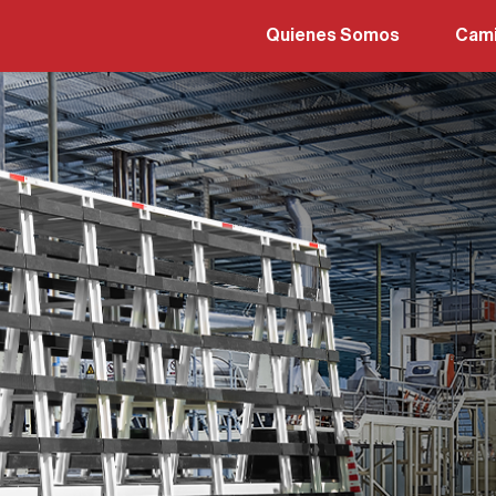
Quienes Somos
Cam
Hino
Hino
Hino
Hino
Hino
Hino
Hino
Hino