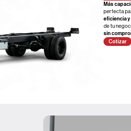
Más capaci
perfecta pa
eficiencia 
de tu negoc
sin compro
Cotizar