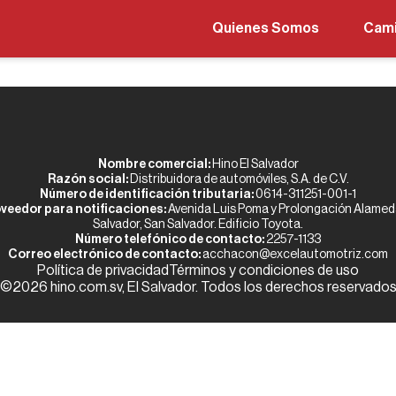
Quienes Somos
Cam
Awesome Template
Hino
Hino
Hino
Hino
Hino
Hino
Hino
Nombre comercial:
Hino El Salvador
Hino
Razón social:
Distribuidora de automóviles, S.A. de C.V.
Número de identificación tributaria:
0614-311251-001-1
oveedor para notificaciones:
Avenida Luis Poma y Prolongación Alameda 
Salvador, San Salvador. Edificio Toyota.
Número telefónico de contacto:
2257-1133
Correo electrónico de contacto:
acchacon@excelautomotriz.com
Política de privacidad
Términos y condiciones de uso
©2026 hino.com.sv, El Salvador. Todos los derechos reservado