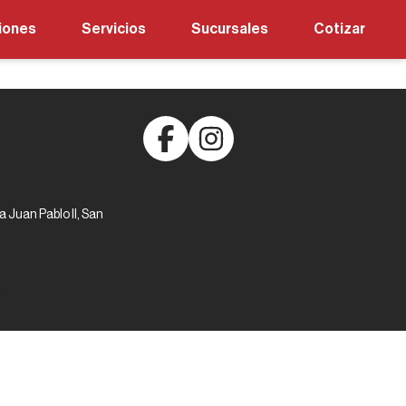
iones
Servicios
Sucursales
Cotizar
 2 Toneladas
Excel Repuestos
 2.5 Toneladas
Excel Talleres
 3.5 Toneladas CL
 5 Toneladas
 6 Toneladas
 7.5 Toneladas
 10 Toneladas
 Tracto
Juan Pablo II, San
s