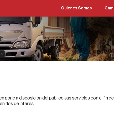
Quienes Somos
Cam
Hino
Hino
Hino
Hino
Hino
Hino
Hino
Hino
n pone a disposición del público sus servicios con el fin 
enidos de interés.