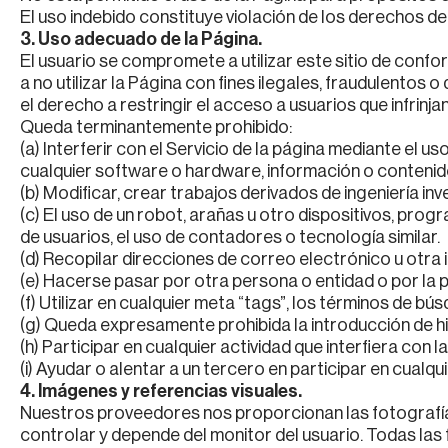
El uso indebido constituye violación de los derechos d
3. Uso adecuado de la Página.
El usuario se compromete a utilizar este sitio de confo
a no utilizar la Página con fines ilegales, fraudulentos
el derecho a restringir el acceso a usuarios que infrinja
Queda terminantemente prohibido:
(a) Interferir con el Servicio de la página mediante el 
cualquier software o hardware, información o contenido
(b) Modificar, crear trabajos derivados de ingeniería i
(c) El uso de un robot, arañas u otro dispositivos, prog
de usuarios, el uso de contadores o tecnología similar.
(d) Recopilar direcciones de correo electrónico u otra
(e) Hacerse pasar por otra persona o entidad o por la 
(f) Utilizar en cualquier meta “tags”, los términos de b
(g) Queda expresamente prohibida la introducción de hi
(h) Participar en cualquier actividad que interfiera con 
(i) Ayudar o alentar a un tercero en participar en cualq
4. Imágenes y referencias visuales.
Nuestros proveedores nos proporcionan las fotografía
controlar y depende del monitor del usuario. Todas las