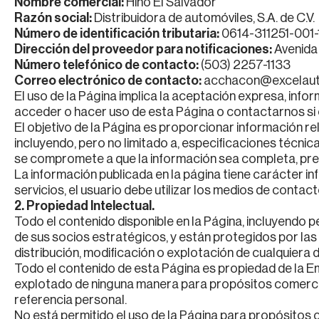
Nombre comercial:
Hino El Salvador
Razón social:
Distribuidora de automóviles, S.A. de C.V.
Número de identificación tributaria:
0614-311251-001-
Dirección del proveedor para notificaciones:
Avenida 
Número telefónico de contacto:
(503) 2257-1133
Correo electrónico de contacto:
acchacon@excelaut
El uso de la Página implica la aceptación expresa, info
acceder o hacer uso de esta Página o contactarnos si 
El objetivo de la Página es proporcionar información r
incluyendo, pero no limitado a, especificaciones técni
se compromete a que la información sea completa, prec
La información publicada en la página tiene carácter in
servicios, el usuario debe utilizar los medios de contac
2. Propiedad Intelectual.
Todo el contenido disponible en la Página, incluyendo p
de sus socios estratégicos, y están protegidos por las
distribución, modificación o explotación de cualquiera d
Todo el contenido de esta Página es propiedad de la Em
explotado de ninguna manera para propósitos comercia
referencia personal.
No está permitido el uso de la Página para propósitos