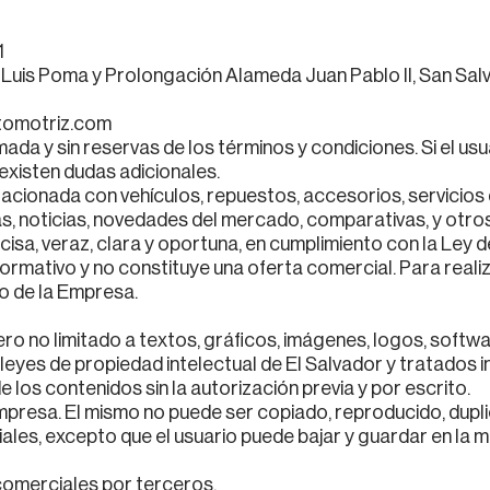
1
Luis Poma y Prolongación Alameda Juan Pablo II, San Salva
omotriz.com
rmada y sin reservas de los términos y condiciones. Si el u
existen dudas adicionales.
elacionada con vehículos, repuestos, accesorios, servicio
cas, noticias, novedades del mercado, comparativas, y otro
isa, veraz, clara y oportuna, en cumplimiento con la Ley 
formativo y no constituye una oferta comercial. Para real
to de la Empresa.
ero no limitado a textos, gráficos, imágenes, logos, soft
 leyes de propiedad intelectual de El Salvador y tratados 
e los contenidos sin la autorización previa y por escrito.
presa. El mismo no puede ser copiado, reproducido, duplica
les, excepto que el usuario puede bajar y guardar en la 
 comerciales por terceros.