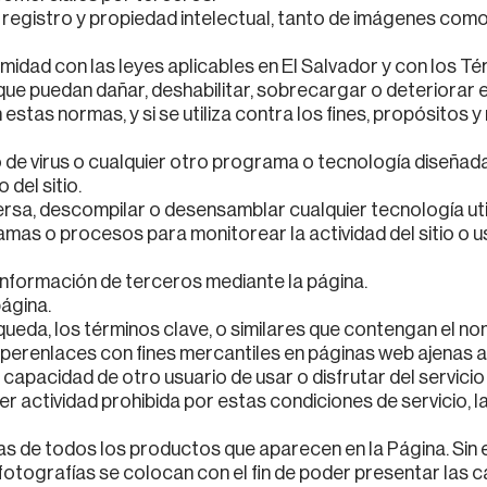
e registro y propiedad intelectual, tanto de imágenes com
rmidad con las leyes aplicables en El Salvador y con los T
 o que puedan dañar, deshabilitar, sobrecargar o deteriorar
n estas normas, y si se utiliza contra los fines, propósitos 
uso de virus o cualquier otro programa o tecnología diseñad
 del sitio.
nversa, descompilar o desensamblar cualquier tecnología ut
ramas o procesos para monitorear la actividad del sitio o u
 información de terceros mediante la página.
página.
úsqueda, los términos clave, o similares que contengan el n
perenlaces con fines mercantiles en páginas web ajenas a
la capacidad de otro usuario de usar o disfrutar del servicio
uier actividad prohibida por estas condiciones de servicio, 
s de todos los productos que aparecen en la Página. Sin
 fotografías se colocan con el fin de poder presentar las 