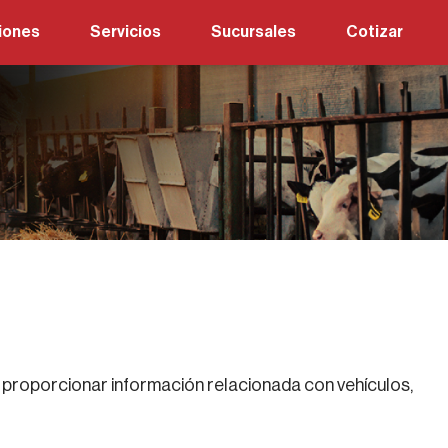
iones
Servicios
Sucursales
Cotizar
 2 Toneladas
Excel Repuestos
 2.5 Toneladas
Excel Talleres
 3.5 Toneladas CL
 5 Toneladas
 6 Toneladas
 7.5 Toneladas
 10 Toneladas
 Tracto
de proporcionar información relacionada con vehículos,